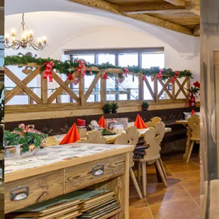
g
e
t
e
l
i
j
k
e
e
e
t
e
r
v
a
r
i