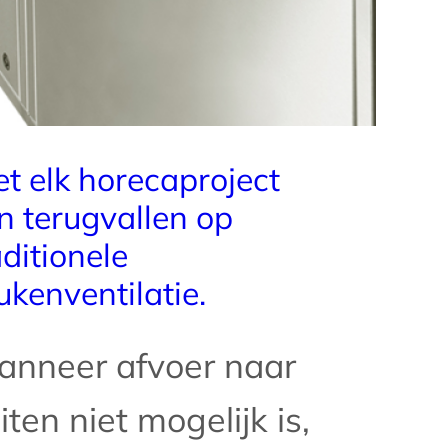
et elk horecaproject
n terugvallen op
aditionele
ukenventilatie.
nneer afvoer naar
iten niet mogelijk is,