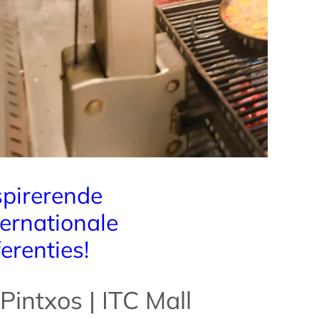
p
t
r
a
d
i
t
i
o
n
e
spirerende
l
ternationale
e
k
ferenties!
e
u
k
Pintxos | ITC Mall
e