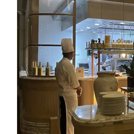
e
e
s
t
d
a
g
e
n
v
o
o
r
u
k
l
a
a