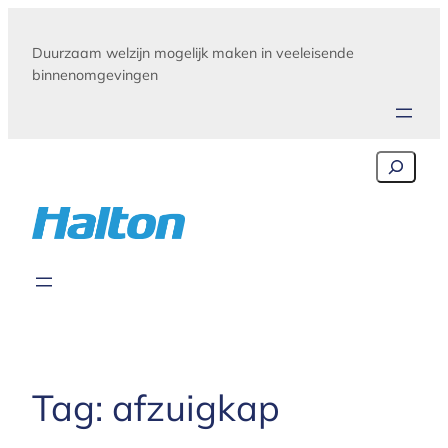
Skip
to
Duurzaam welzijn mogelijk maken in veeleisende
content
binnenomgevingen
Search
Tag:
afzuigkap